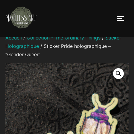
Aller
au
PERM
contenu
Accueil
/
Collection - The Ordinary Things
/
Sticker
Holographique
/ Sticker Pride holographique –
“Gender Queer”