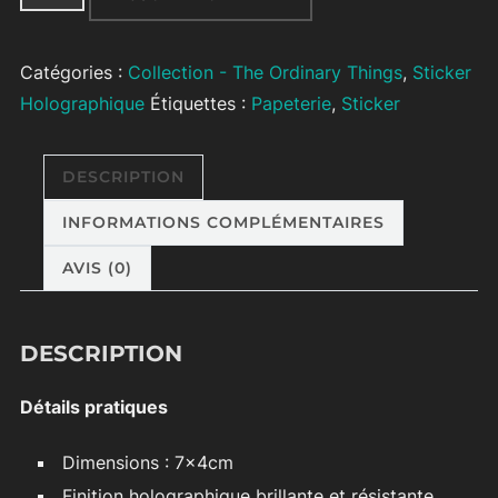
de
Sticker
Catégories :
Collection - The Ordinary Things
,
Sticker
Pride
Holographique
Étiquettes :
Papeterie
,
Sticker
holographique
–
“Gender
DESCRIPTION
Queer”
INFORMATIONS COMPLÉMENTAIRES
AVIS (0)
DESCRIPTION
Détails pratiques
Dimensions : 7x4cm
Finition holographique brillante et résistante